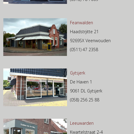
Feanwalden
Haadstrjitte 21
9269SX Veenwouden
(0511) 47 2358
Gytsjerk
De Haven 1
9061 DL Gytsjerk
(058) 256 25 88
Leeuwarden
Kwartelstraat 2-4