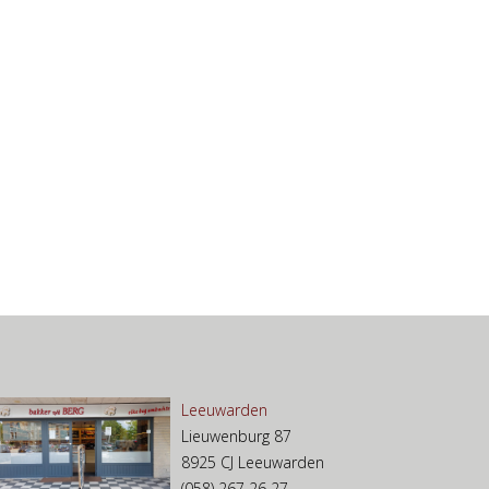
Leeuwarden
Lieuwenburg 87
8925 CJ Leeuwarden
(058) 267 26 27