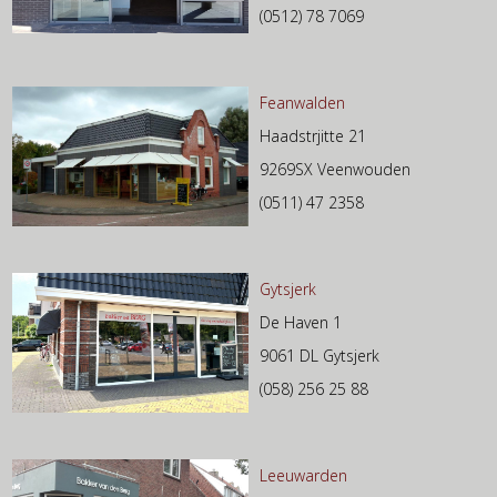
(0512) 78 7069
Feanwalden
Haadstrjitte 21
9269SX Veenwouden
(0511) 47 2358
Gytsjerk
De Haven 1
9061 DL Gytsjerk
(058) 256 25 88
Leeuwarden