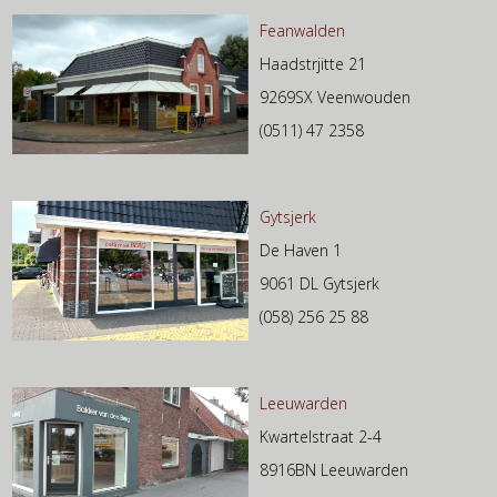
Feanwalden
Haadstrjitte 21
9269SX Veenwouden
(0511) 47 2358
Gytsjerk
De Haven 1
9061 DL Gytsjerk
(058) 256 25 88
Leeuwarden
Kwartelstraat 2-4
8916BN Leeuwarden