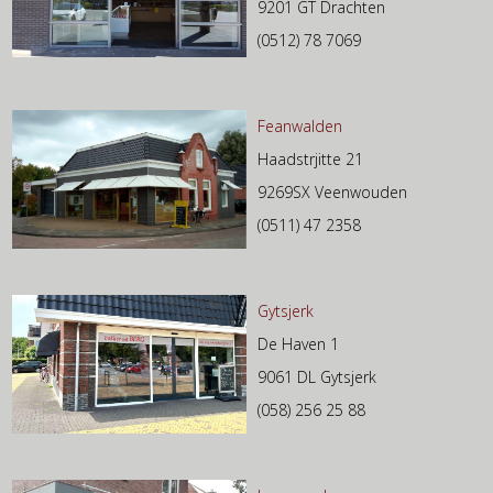
9201 GT Drachten
(0512) 78 7069
Feanwalden
Haadstrjitte 21
9269SX Veenwouden
(0511) 47 2358
Gytsjerk
De Haven 1
9061 DL Gytsjerk
(058) 256 25 88