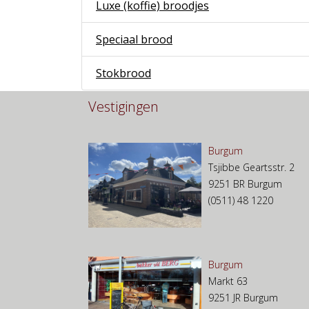
Luxe (koffie) broodjes
Speciaal brood
Stokbrood
Vestigingen
Burgum
Tsjibbe Geartsstr. 2
9251 BR Burgum
(0511) 48 1220
Burgum
Markt 63
9251 JR Burgum