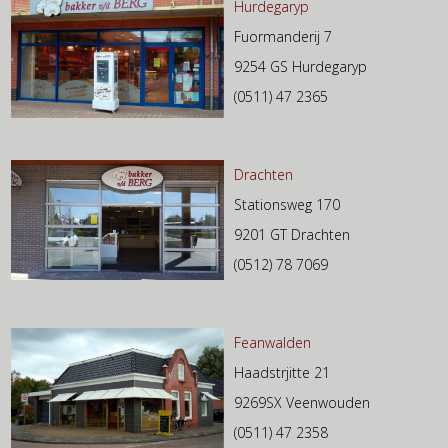
Hurdegaryp
Fuormanderij 7
9254 GS Hurdegaryp
(0511) 47 2365
Drachten
Stationsweg 170
9201 GT Drachten
(0512) 78 7069
Feanwalden
Haadstrjitte 21
9269SX Veenwouden
(0511) 47 2358