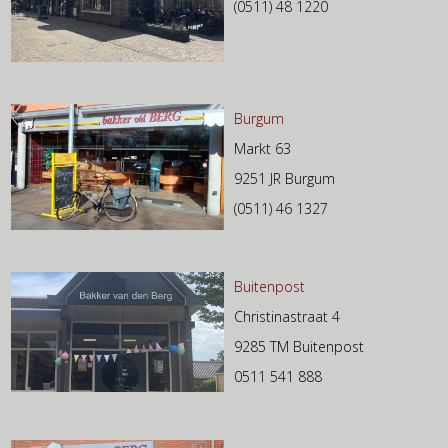
(0511) 48 1220
Burgum
Markt 63
9251 JR Burgum
(0511) 46 1327
Buitenpost
Christinastraat 4
9285 TM Buitenpost
0511 541 888