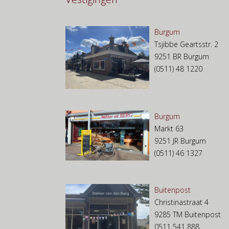
Burgum
Tsjibbe Geartsstr. 2
9251 BR Burgum
(0511) 48 1220
Burgum
Markt 63
9251 JR Burgum
(0511) 46 1327
Buitenpost
Christinastraat 4
9285 TM Buitenpost
0511 541 888