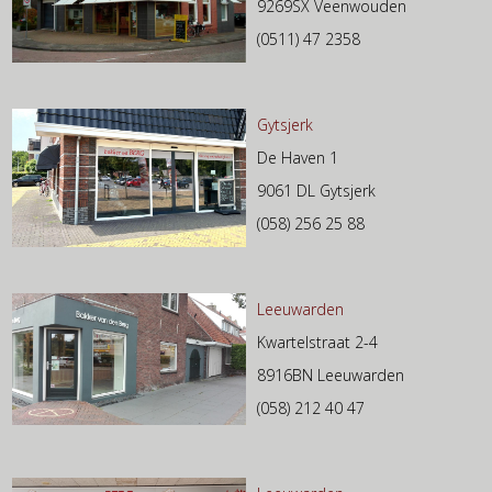
9269SX Veenwouden
(0511) 47 2358
Gytsjerk
De Haven 1
9061 DL Gytsjerk
(058) 256 25 88
Leeuwarden
Kwartelstraat 2-4
8916BN Leeuwarden
(058) 212 40 47